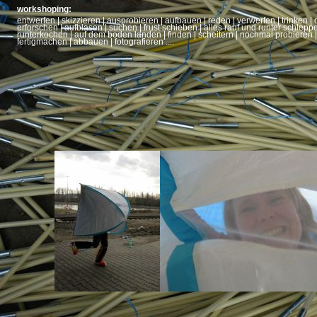
workshoping:
entwerfen | skizzieren | ausprobieren | aufbauen | reden | verwerfen | trinken | 
erforschen | aufblasen | suchen | frust schieben | alles rauf und runter schlepp
runterkochen | auf dem boden landen | finden | scheitern | nochmal probieren |
fertigmachen | abbauen | fotografieren ....